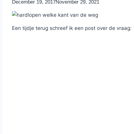
By
December 19, 2017
Nicole
November 29, 2021
Een tijdje terug schreef ik een post over de vraag: