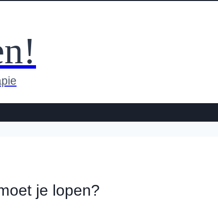
en!
apie
moet je lopen?