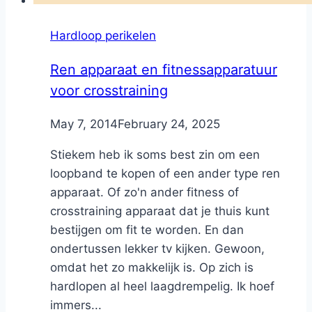
Hardloop perikelen
Ren apparaat en fitnessapparatuur
voor crosstraining
By
May 7, 2014
Nicole
February 24, 2025
Stiekem heb ik soms best zin om een
loopband te kopen of een ander type ren
apparaat. Of zo'n ander fitness of
crosstraining apparaat dat je thuis kunt
bestijgen om fit te worden. En dan
ondertussen lekker tv kijken. Gewoon,
omdat het zo makkelijk is. Op zich is
hardlopen al heel laagdrempelig. Ik hoef
immers...