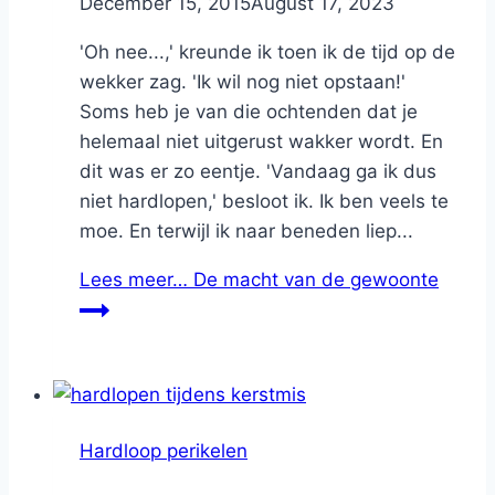
By
December 15, 2015
Nicole
August 17, 2023
'Oh nee...,' kreunde ik toen ik de tijd op de
wekker zag. 'Ik wil nog niet opstaan!'
Soms heb je van die ochtenden dat je
helemaal niet uitgerust wakker wordt. En
dit was er zo eentje. 'Vandaag ga ik dus
niet hardlopen,' besloot ik. Ik ben veels te
moe. En terwijl ik naar beneden liep...
Lees meer…
De macht van de gewoonte
Hardloop perikelen