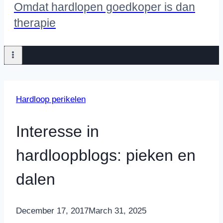
Omdat hardlopen goedkoper is dan
therapie
Hardloop perikelen
Interesse in
hardloopblogs: pieken en
dalen
By
December 17, 2017
Nicole
March 31, 2025