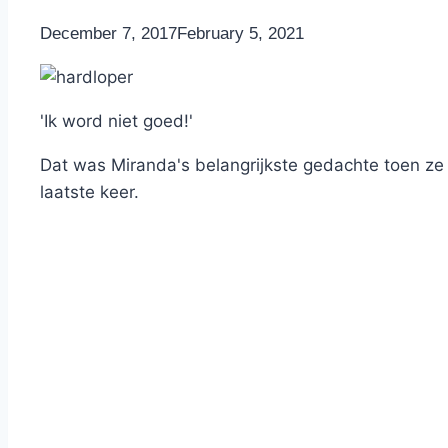
By
December 7, 2017
Nicole
February 5, 2021
'Ik word niet goed!'
Dat was Miranda's belangrijkste gedachte toen ze
laatste keer.