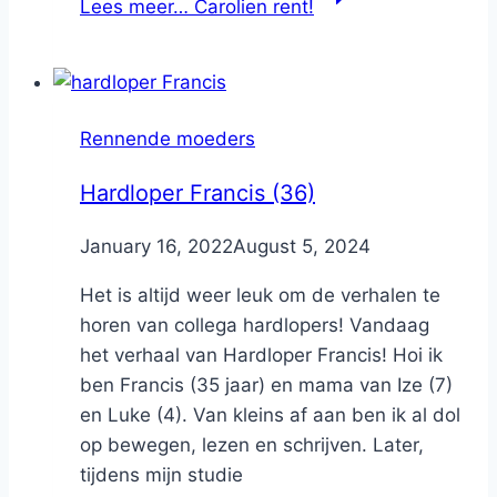
Lees meer…
Carolien rent!
Rennende moeders
Hardloper Francis (36)
By
January 16, 2022
Nicole
August 5, 2024
Het is altijd weer leuk om de verhalen te
horen van collega hardlopers! Vandaag
het verhaal van Hardloper Francis! Hoi ik
ben Francis (35 jaar) en mama van Ize (7)
en Luke (4). Van kleins af aan ben ik al dol
op bewegen, lezen en schrijven. Later,
tijdens mijn studie