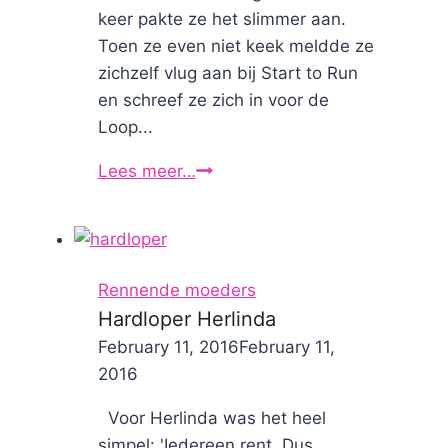
keer pakte ze het slimmer aan.
Toen ze even niet keek meldde ze
zichzelf vlug aan bij Start to Run
en schreef ze zich in voor de
Loop...
Lees meer…
Hardloper
Marriëtte
Rennende moeders
Hardloper Herlinda
By
February 11, 2016
Nicole
February 11,
2016
Voor Herlinda was het heel
simpel: 'Iedereen rent. Dus