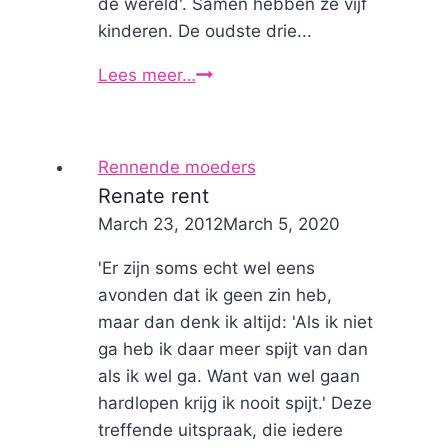
de wereld'. Samen hebben ze vijf
kinderen. De oudste drie...
Lees meer…
Gwennie
loopt
Rennende moeders
Renate rent
By
March 23, 2012
Nicole
March 5, 2020
'Er zijn soms echt wel eens
avonden dat ik geen zin heb,
maar dan denk ik altijd: 'Als ik niet
ga heb ik daar meer spijt van dan
als ik wel ga. Want van wel gaan
hardlopen krijg ik nooit spijt.' Deze
treffende uitspraak, die iedere