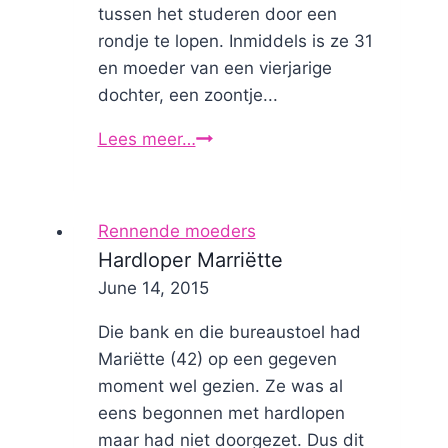
tussen het studeren door een
rondje te lopen. Inmiddels is ze 31
en moeder van een vierjarige
dochter, een zoontje...
Lees meer…
Hardloper
Sanne
(31)
Rennende moeders
Hardloper Marriëtte
By
June 14, 2015
Nicole
Die bank en die bureaustoel had
Mariëtte (42) op een gegeven
moment wel gezien. Ze was al
eens begonnen met hardlopen
maar had niet doorgezet. Dus dit