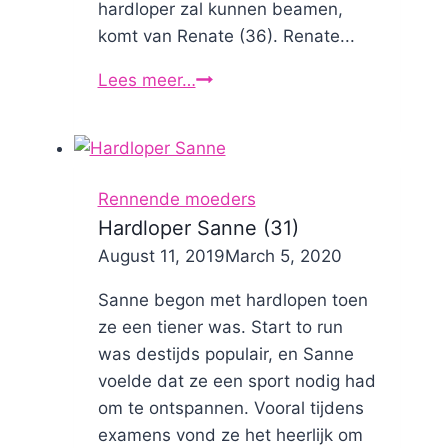
hardloper zal kunnen beamen,
komt van Renate (36). Renate...
Lees meer…
Renate
rent
Rennende moeders
Hardloper Sanne (31)
By
August 11, 2019
Nicole
March 5, 2020
Sanne begon met hardlopen toen
ze een tiener was. Start to run
was destijds populair, en Sanne
voelde dat ze een sport nodig had
om te ontspannen. Vooral tijdens
examens vond ze het heerlijk om