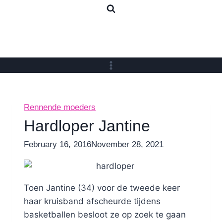
Skip
to
content
Rennende moeders
Hardloper Jantine
By
February 16, 2016
Nicole
November 28, 2021
Toen Jantine (34) voor de tweede keer
haar kruisband afscheurde tijdens
basketballen besloot ze op zoek te gaan