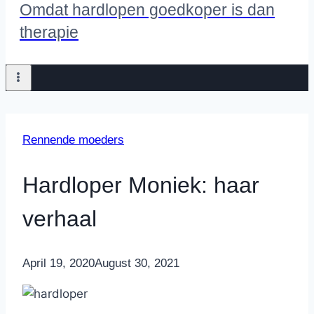
Omdat hardlopen goedkoper is dan
therapie
Rennende moeders
Hardloper Moniek: haar
verhaal
By
April 19, 2020
Nicole
August 30, 2021