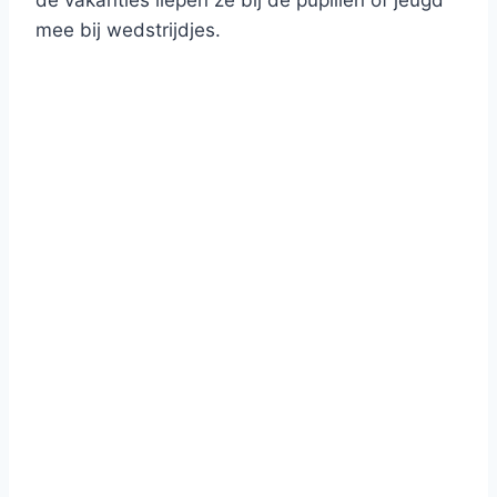
de vakanties liepen ze bij de pupillen of jeugd
mee bij wedstrijdjes.