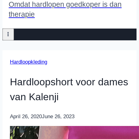
Omdat hardlopen goedkoper is dan
therapie
Hardloopkleding
Hardloopshort voor dames
van Kalenji
By
April 26, 2020
Nicole
June 26, 2023