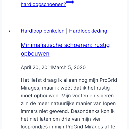
hardloopschoenen?
Hardloop perikelen
|
Hardloopkleding
Minimalistische schoenen: rustig
opbouwen
By
April 20, 2011
Nicole
March 5, 2020
Het liefst draag ik alleen nog mijn ProGrid
Mirages, maar ik wéét dat ik het rustig
moet opbouwen. Mijn voeten en spieren
zijn de meer natuurlijke manier van lopen
immers niet gewend. Desondanks kon ik
het niet laten om drie van mijn vier
looprondjes in mijn ProGrid Mirages af te