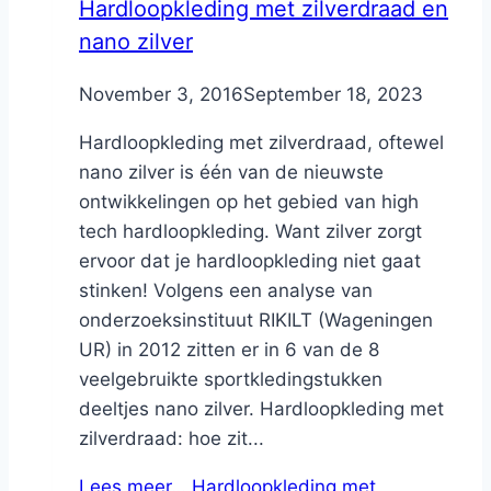
Hardloopkleding met zilverdraad en
nano zilver
By
November 3, 2016
Nicole
September 18, 2023
Hardloopkleding met zilverdraad, oftewel
nano zilver is één van de nieuwste
ontwikkelingen op het gebied van high
tech hardloopkleding. Want zilver zorgt
ervoor dat je hardloopkleding niet gaat
stinken! Volgens een analyse van
onderzoeksinstituut RIKILT (Wageningen
UR) in 2012 zitten er in 6 van de 8
veelgebruikte sportkledingstukken
deeltjes nano zilver. Hardloopkleding met
zilverdraad: hoe zit...
Lees meer…
Hardloopkleding met