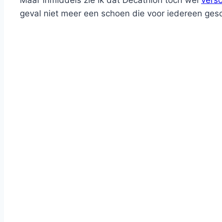
Maar inmiddels zie ik dat Decathlon toch wel
vers
geval niet meer een schoen die voor iedereen gesch