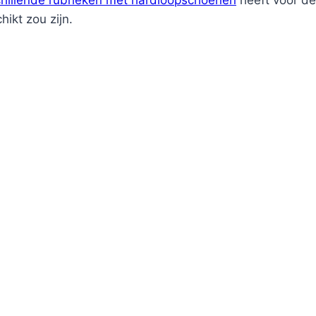
chillende rubrieken met hardloopschoenen
heeft voor dez
ikt zou zijn.