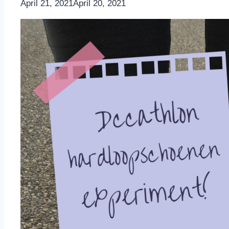
By
April 21, 2021
Nicole
April 20, 2021