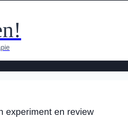
en!
apie
 experiment en review