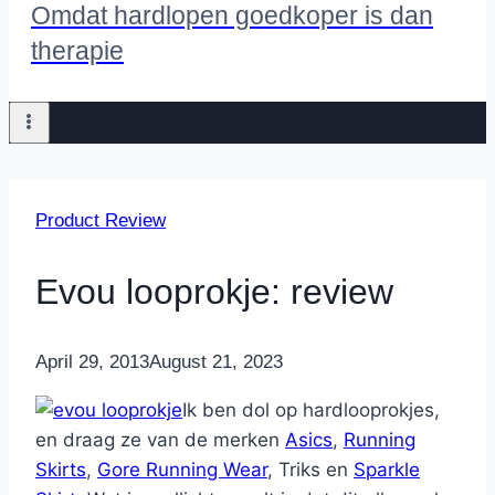
Omdat hardlopen goedkoper is dan
therapie
Product Review
Evou looprokje: review
By
April 29, 2013
Nicole
August 21, 2023
Ik ben dol op hardlooprokjes,
en draag ze van de merken
Asics
,
Running
Skirts
,
Gore Running Wear
, Triks en
Sparkle