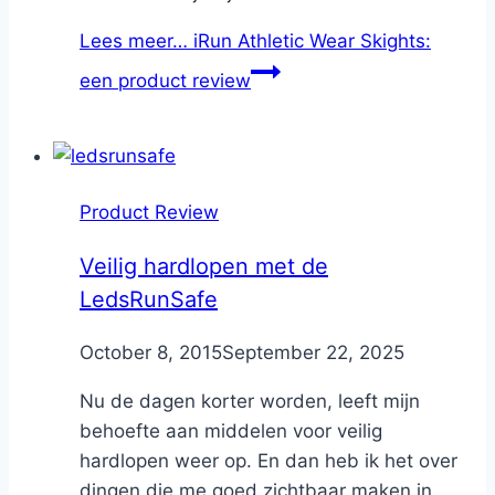
Lees meer…
iRun Athletic Wear Skights:
een product review
Product Review
Veilig hardlopen met de
LedsRunSafe
By
October 8, 2015
Nicole
September 22, 2025
Nu de dagen korter worden, leeft mijn
behoefte aan middelen voor veilig
hardlopen weer op. En dan heb ik het over
dingen die me goed zichtbaar maken in