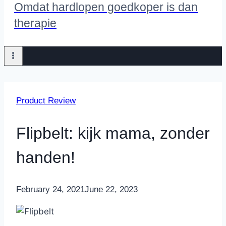
Omdat hardlopen goedkoper is dan
therapie
Product Review
Flipbelt: kijk mama, zonder
handen!
By
February 24, 2021
Nicole
June 22, 2023