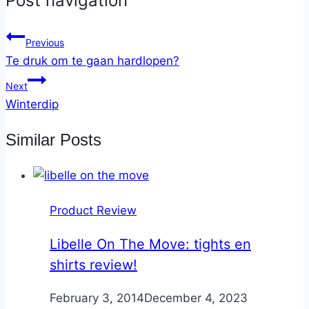
Post navigation
Previous
Te druk om te gaan hardlopen?
Next
Winterdip
Similar Posts
Product Review
Libelle On The Move: tights en
shirts review!
By
February 3, 2014
Nicole
December 4, 2023