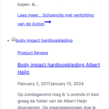
kopen. Ik...
Lees meer…
Schoenclip met verlichting
van de Action
Product Review
Body impact hardloopkleding Albert
Heijn
By
February 2, 2017
Nicole
January 15, 2024
Op zondagavond mag ik 's avonds in bed
graag de folder van de Albert Heijn
doornemen. Op maandagmorgen doe ik