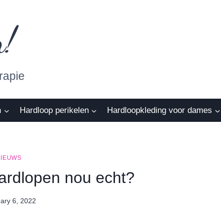
n!
rapie
n
Hardloop perikelen
Hardloopkleding voor dames
NIEUWS
ardlopen nou echt?
ary 6, 2022
By
Nicole