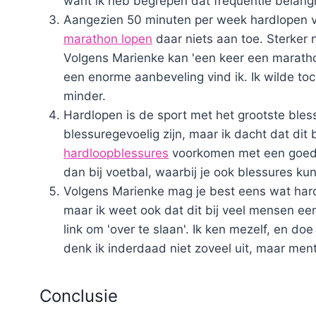
want ik heb begrepen dat frequentie belangri
Aangezien 50 minuten per week hardlopen v
marathon lopen
daar niets aan toe. Sterker n
Volgens Marienke kan 'een keer een marathon
een enorme aanbeveling vind ik. Ik wilde toc
minder.
Hardlopen is de sport met het grootste bless
blessuregevoelig zijn, maar ik dacht dat dit
hardloopblessures
voorkomen met een goed 
dan bij voetbal, waarbij je ook blessures k
Volgens Marienke mag je best eens wat hardl
maar ik weet ook dat dit bij veel mensen een g
link om 'over te slaan'. Ik ken mezelf, en doe
denk ik inderdaad niet zoveel uit, maar menta
Conclusie