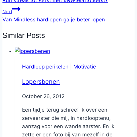
Run streak tot Kerst met #RWtelaftotkerst?
Next
Van Mindless hardlopen ga je beter lopen
Similar Posts
Hardloop perikelen
|
Motivatie
Lopersbenen
By
October 26, 2012
Nicole
Een tijdje terug schreef ik over een
serveerster die mij, in hardlooptenu,
aanzag voor een wandelaarster. En ik
zette er een foto bij van mezelf in de