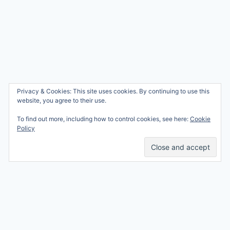
Wie ben ik?
Privacy & Cookies: This site uses cookies. By continuing to use this
© 2026 Ren mama, ren!
website, you agree to their use.
Samenwerken
Nicole Orriëns
To find out more, including how to control cookies, see here:
Cookie
Professional Blogging
Privacy
Policy
Services
Contact