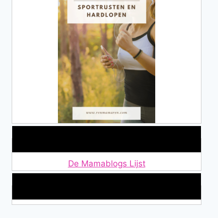
Lid van De Mamablogs Lijst
De Mamablogs Lijst
Makkelijke loopband!