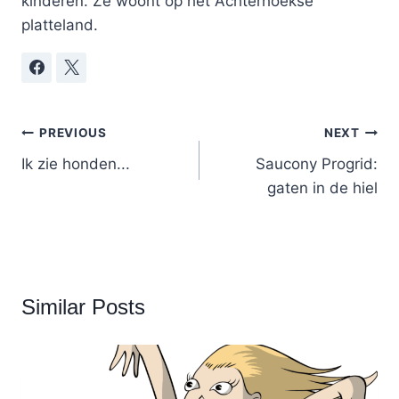
kinderen. Ze woont op het Achterhoekse
platteland.
Post
PREVIOUS
NEXT
Ik zie honden...
Saucony Progrid:
navigation
gaten in de hiel
Similar Posts