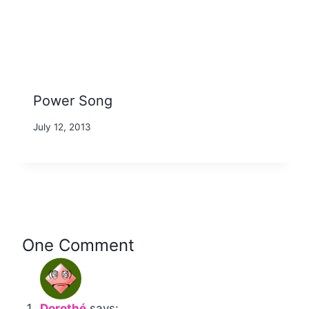
Power Song
By
July 12, 2013
Nicole
One Comment
Dorothé
says: