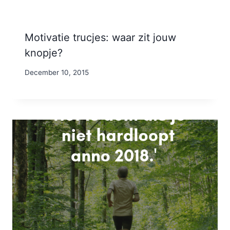
Motivatie trucjes: waar zit jouw
knopje?
By
December 10, 2015
Nicole