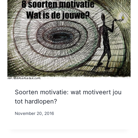
Soorten motivatie: wat motiveert jou
tot hardlopen?
By
November 20, 2016
Nicole