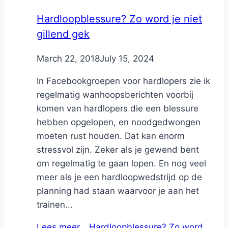
Hardloopblessure? Zo word je niet
gillend gek
By
March 22, 2018
Nicole
July 15, 2024
In Facebookgroepen voor hardlopers zie ik
regelmatig wanhoopsberichten voorbij
komen van hardlopers die een blessure
hebben opgelopen, en noodgedwongen
moeten rust houden. Dat kan enorm
stressvol zijn. Zeker als je gewend bent
om regelmatig te gaan lopen. En nog veel
meer als je een hardloopwedstrijd op de
planning had staan waarvoor je aan het
trainen...
Lees meer…
Hardloopblessure? Zo word