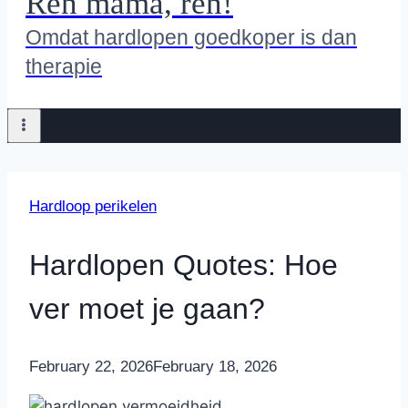
Ren mama, ren!
Omdat hardlopen goedkoper is dan
therapie
Hardloop perikelen
Hardlopen Quotes: Hoe
ver moet je gaan?
By
February 22, 2026
Nicole
February 18, 2026