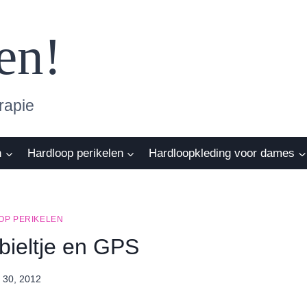
en!
rapie
n
Hardloop perikelen
Hardloopkleding voor dames
OP PERIKELEN
bieltje en GPS
y 30, 2012
By
Nicole