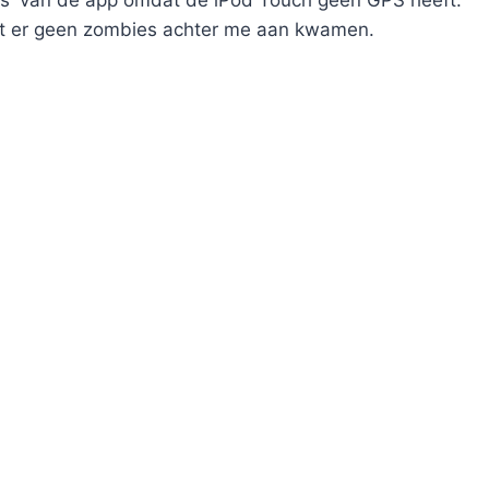
res' van de app omdat de iPod Touch geen GPS heeft.
at er geen zombies achter me aan kwamen.