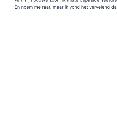
van mijn oudste zoon. Ik miste bepaalde 'featu
En noem me raar, maar ik vond het vervelend d