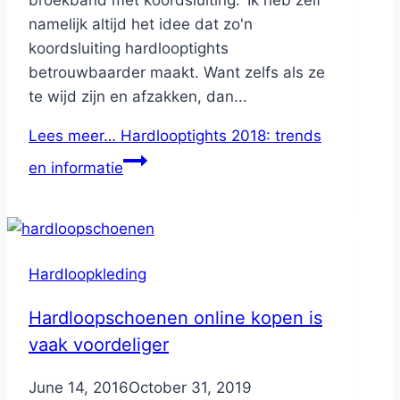
namelijk altijd het idee dat zo'n
koordsluiting hardlooptights
betrouwbaarder maakt. Want zelfs als ze
te wijd zijn en afzakken, dan...
Lees meer…
Hardlooptights 2018: trends
en informatie
Hardloopkleding
Hardloopschoenen online kopen is
vaak voordeliger
By
June 14, 2016
Nicole
October 31, 2019