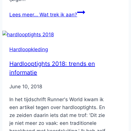
Lees meer…
Wat trek ik aan?
Hardloopkleding
Hardlooptights 2018: trends en
informatie
By
June 10, 2018
Nicole
In het tijdschrift Runner's World kwam ik
een artikel tegen over hardlooptights. En
ze zeiden daarin iets dat me trof: 'Dit zie
je niet meer zo vaak: een traditionele
broekband met koordsluiting.' Ik heb zelf