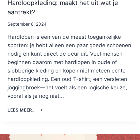
Hardloopkleding: maakt het uit wat je
aantrekt?
By
September 8, 2024
Nicole
Hardlopen is een van de meest toegankelijke
sporten: je hebt alleen een paar goede schoenen
nodig en kunt direct de deur uit. Veel mensen
beginnen daarom met hardlopen in oude of
slobberige kleding en kopen niet meteen echte
hardloopkleding. Een oud T-shirt, een versleten
joggingbroek—het voelt als een logische keuze,
vooral als je nog niet...
HARDLOOPKLEDING:
LEES MEER…
MAAKT
HET
UIT
WAT