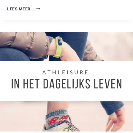
WAT
LEES MEER…
TREK
IK
AAN:
GRATIS
TOOL!