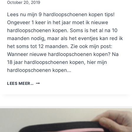
By
October 20, 2019
Nicole
Lees nu mijn 9 hardloopschoenen kopen tips!
Ongeveer 1 keer in het jaar moet ik nieuwe
hardloopschoenen kopen. Soms is het al na 10
maanden nodig, maar als het eventjes kan red ik
het soms tot 12 maanden. Zie ook mijn post:
Wanneer nieuwe hardloopschoenen kopen? Na
18 jaar hardloopschoenen kopen, hier mijn
hardloopschoenen kopen...
HARDLOOPSCHOENEN
LEES MEER…
KOPEN
TIPS:
9
PRAKTISCHE
PUNTEN