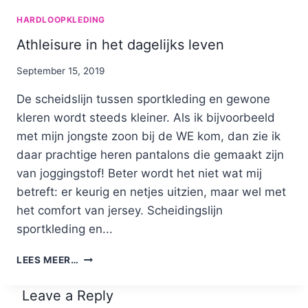
HARDLOOPKLEDING
Athleisure in het dagelijks leven
By
September 15, 2019
Nicole
De scheidslijn tussen sportkleding en gewone
kleren wordt steeds kleiner. Als ik bijvoorbeeld
met mijn jongste zoon bij de WE kom, dan zie ik
daar prachtige heren pantalons die gemaakt zijn
van joggingstof! Beter wordt het niet wat mij
betreft: er keurig en netjes uitzien, maar wel met
het comfort van jersey. Scheidingslijn
sportkleding en...
ATHLEISURE
LEES MEER…
IN
HET
Leave a Reply
DAGELIJKS