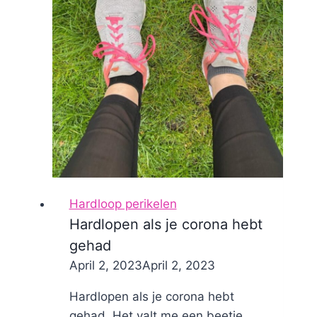
Hardloop perikelen
Hardlopen als je corona hebt
gehad
By
April 2, 2023
Nicole
April 2, 2023
Hardlopen als je corona hebt
gehad. Het valt me een beetje