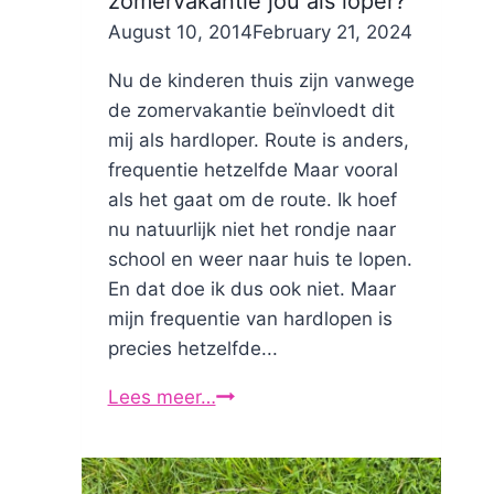
zomervakantie jou als loper?
By
August 10, 2014
Nicole
February 21, 2024
Nu de kinderen thuis zijn vanwege
de zomervakantie beïnvloedt dit
mij als hardloper. Route is anders,
frequentie hetzelfde Maar vooral
als het gaat om de route. Ik hoef
nu natuurlijk niet het rondje naar
school en weer naar huis te lopen.
En dat doe ik dus ook niet. Maar
mijn frequentie van hardlopen is
precies hetzelfde...
Lees meer…
Hoe
beïnvloed
de
zomervakantie