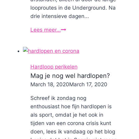
looproutes in de Underground. Na
drie intensieve dagen...
Lees meer…
Minder
hardlopen,
meer
energie?
Mijn
Hardloop perikelen
verrassende
Mag je nog wel hardlopen?
ontdekking
By
March 18, 2020
Nicole
March 17, 2020
Schreef ik zondag nog
enthousiast hoe fijn hardlopen is
als sport, omdat je het ook in
tijden van een corona crisis kunt
doen, lees ik vandaag op het blog