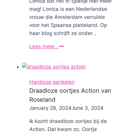
Lonica dat het in Spanje niet meer
mag! Lonica is een Nederlandse
vrouw die Amsterdam verruilde
voor het Spaanse platteland. Op
haar blog schrijft ze onder...
Lees meer…
Mag
je
nog
wel
hardlopen?
Hardloop perikelen
Draadloze oortjes Action van
Roseland
By
January 28, 2024
Nicole
June 3, 2024
Ik kocht draadloze oortjes bij de
Action. Dat kwam zo. Oortje