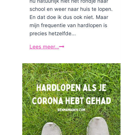
nu natuurlijk niet het rondje naar
school en weer naar huis te lopen.
En dat doe ik dus ook niet. Maar
mijn frequentie van hardlopen is
precies hetzelfde...
Lees meer…
Hoe
beïnvloed
de
zomervakantie
jou
als
loper?