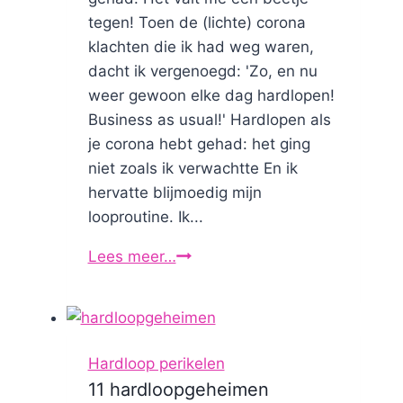
tegen! Toen de (lichte) corona
klachten die ik had weg waren,
dacht ik vergenoegd: 'Zo, en nu
weer gewoon elke dag hardlopen!
Business as usual!' Hardlopen als
je corona hebt gehad: het ging
niet zoals ik verwachtte En ik
hervatte blijmoedig mijn
looproutine. Ik...
Lees meer…
Hardlopen
als
je
corona
hebt
Hardloop perikelen
gehad
11 hardloopgeheimen