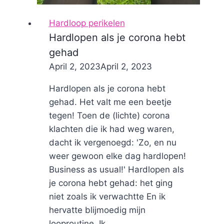
Hardloop perikelen
Hardlopen als je corona hebt
gehad
By
April 2, 2023
Nicole
April 2, 2023
Hardlopen als je corona hebt
gehad. Het valt me een beetje
tegen! Toen de (lichte) corona
klachten die ik had weg waren,
dacht ik vergenoegd: 'Zo, en nu
weer gewoon elke dag hardlopen!
Business as usual!' Hardlopen als
je corona hebt gehad: het ging
niet zoals ik verwachtte En ik
hervatte blijmoedig mijn
looproutine. Ik...