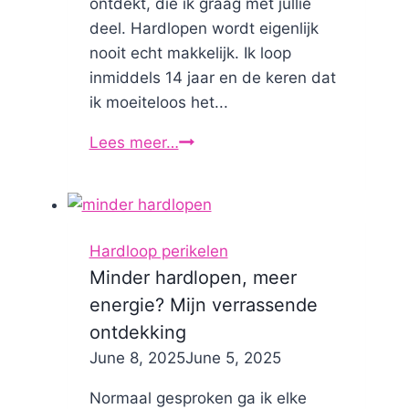
ontdekt, die ik graag met jullie
deel. Hardlopen wordt eigenlijk
nooit echt makkelijk. Ik loop
inmiddels 14 jaar en de keren dat
ik moeiteloos het...
Lees meer…
11
hardloopgeheimen
Hardloop perikelen
Minder hardlopen, meer
energie? Mijn verrassende
ontdekking
By
June 8, 2025
Nicole
June 5, 2025
Normaal gesproken ga ik elke