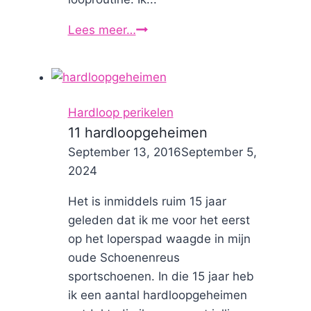
Lees meer…
Hardlopen
als
je
corona
hebt
Hardloop perikelen
gehad
11 hardloopgeheimen
By
September 13, 2016
Nicole
September 5,
2024
Het is inmiddels ruim 15 jaar
geleden dat ik me voor het eerst
op het loperspad waagde in mijn
oude Schoenenreus
sportschoenen. In die 15 jaar heb
ik een aantal hardloopgeheimen