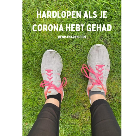
jou
als
loper?