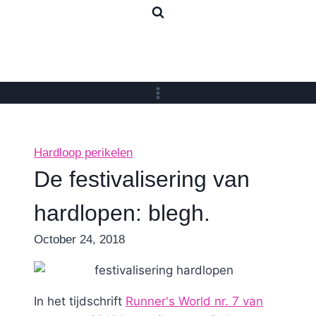
Skip
to
content
Hardloop perikelen
De festivalisering van
hardlopen: blegh.
By
October 24, 2018
Nicole
In het tijdschrift
Runner's World nr. 7 van