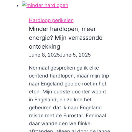
Hardloop perikelen
Minder hardlopen, meer
energie? Mijn verrassende
ontdekking
By
June 8, 2025
Nicole
June 5, 2025
Normaal gesproken ga ik elke
ochtend hardlopen, maar mijn trip
naar Engeland gooide roet in het
eten. Mijn oudste dochter woont
in Engeland, en zo kon het
gebeuren dat ik naar Engeland
reisde met de Eurostar. Eenmaal
daar wandelden we flinke
afstanden, alleen al door de lange