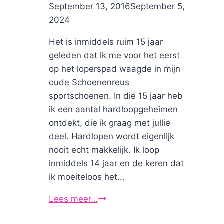
By
September 13, 2016
Nicole
September 5,
2024
Het is inmiddels ruim 15 jaar
geleden dat ik me voor het eerst
op het loperspad waagde in mijn
oude Schoenenreus
sportschoenen. In die 15 jaar heb
ik een aantal hardloopgeheimen
ontdekt, die ik graag met jullie
deel. Hardlopen wordt eigenlijk
nooit echt makkelijk. Ik loop
inmiddels 14 jaar en de keren dat
ik moeiteloos het...
Lees meer…
11
hardloopgeheimen