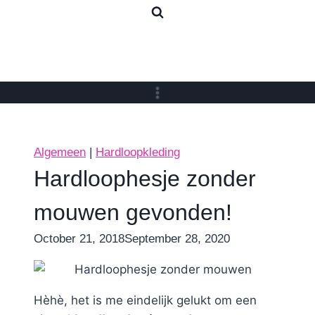
Skip
to
content
Algemeen
|
Hardloopkleding
Hardloophesje zonder
mouwen gevonden!
By
October 21, 2018
Nicole
September 28, 2020
Hèhè, het is me eindelijk gelukt om een