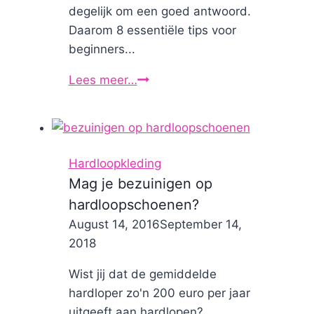
degelijk om een goed antwoord.
Daarom 8 essentiële tips voor
beginners...
Lees meer…
Hoe
hardlopen:
8
essentiële
tips
Hardloopkleding
voor
Mag je bezuinigen op
beginners!
hardloopschoenen?
By
August 14, 2016
Nicole
September 14,
2018
Wist jij dat de gemiddelde
hardloper zo'n 200 euro per jaar
uitgeeft aan hardlopen?