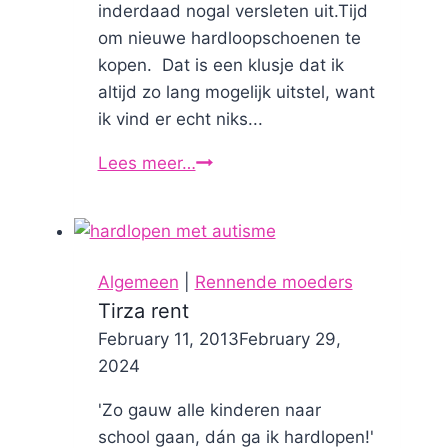
inderdaad nogal versleten uit.Tijd
om nieuwe hardloopschoenen te
kopen. Dat is een klusje dat ik
altijd zo lang mogelijk uitstel, want
ik vind er echt niks...
Lees meer…
Nieuwe
hardloopschoenen
kopen:
weer
Asics
Algemeen
|
Rennende moeders
Tirza rent
By
February 11, 2013
Nicole
February 29,
2024
'Zo gauw alle kinderen naar
school gaan, dán ga ik hardlopen!'