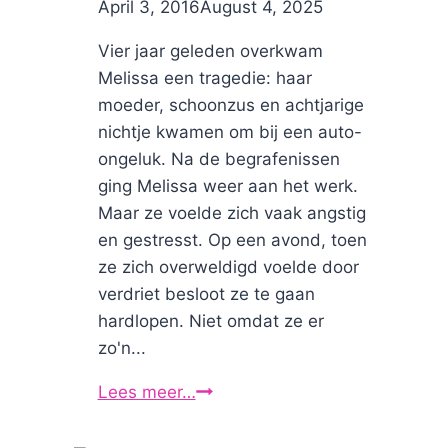
By
April 3, 2016
Nicole
August 4, 2025
Vier jaar geleden overkwam
Melissa een tragedie: haar
moeder, schoonzus en achtjarige
nichtje kwamen om bij een auto-
ongeluk. Na de begrafenissen
ging Melissa weer aan het werk.
Maar ze voelde zich vaak angstig
en gestresst. Op een avond, toen
ze zich overweldigd voelde door
verdriet besloot ze te gaan
hardlopen. Niet omdat ze er
zo'n...
Lees meer…
Hardlopen
en
rouwverwerking