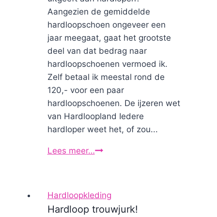
Aangezien de gemiddelde
hardloopschoen ongeveer een
jaar meegaat, gaat het grootste
deel van dat bedrag naar
hardloopschoenen vermoed ik.
Zelf betaal ik meestal rond de
120,- voor een paar
hardloopschoenen. De ijzeren wet
van Hardloopland Iedere
hardloper weet het, of zou...
Lees meer…
Mag
je
bezuinigen
op
Hardloopkleding
hardloopschoenen?
Hardloop trouwjurk!