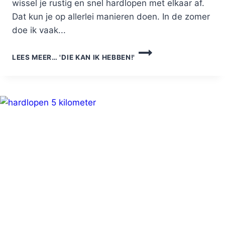
wissel je rustig en snel hardlopen met elkaar af.
Dat kun je op allerlei manieren doen. In de zomer
doe ik vaak...
LEES MEER…
'DIE KAN IK HEBBEN!'