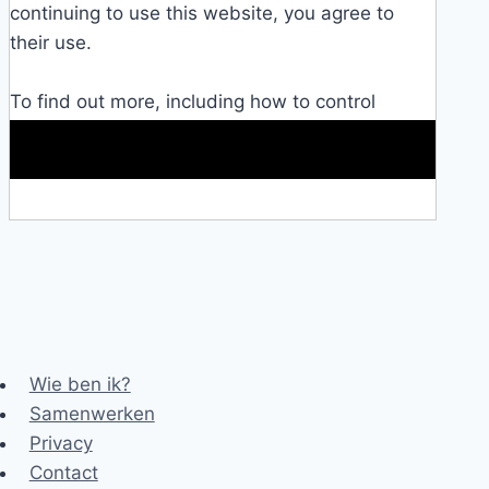
continuing to use this website, you agree to
their use.
To find out more, including how to control
cookies, see here:
Cookie Policy
Makkelijke loopband!
Wie ben ik?
Samenwerken
Privacy
Contact