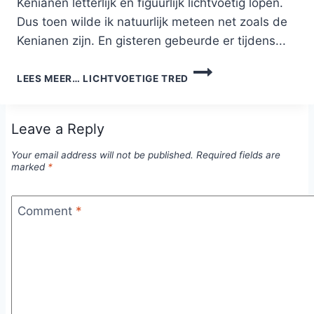
Kenianen letterlijk en figuurlijk lichtvoetig lopen.
Dus toen wilde ik natuurlijk meteen net zoals de
Kenianen zijn. En gisteren gebeurde er tijdens...
LEES MEER…
LICHTVOETIGE TRED
Leave a Reply
Your email address will not be published.
Required fields are
marked
*
Comment
*