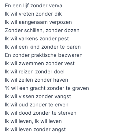
En een lijf zonder verval
Ik wil vreten zonder dik
Ik wil aangenaam verpozen
Zonder schillen, zonder dozen
Ik wil varkens zonder pest
Ik wil een kind zonder te baren
En zonder praktische bezwaren
Ik wil zwemmen zonder vest
Ik wil reizen zonder doel
Ik wil zeilen zonder haven
'K wil een gracht zonder te graven
Ik wil vissen zonder vangst
Ik wil oud zonder te erven
Ik wil dood zonder te sterven
Ik wil leven, ik wil leven
Ik wil leven zonder angst