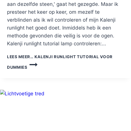
aan dezelfde steen,' gaat het gezegde. Maar ik
presteer het keer op keer, om mezelf te
verblinden als ik wil controleren of mijn Kalenji
runlight het goed doet. Inmiddels heb ik een
methode gevonden die veilig is voor de ogen.
Kalenji runlight tutorial lamp controleren:...
LEES MEER…
KALENJI RUNLIGHT TUTORIAL VOOR
DUMMIES