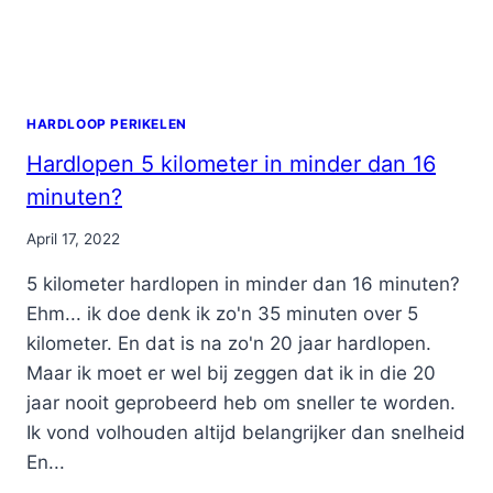
HARDLOOP PERIKELEN
Hardlopen 5 kilometer in minder dan 16
minuten?
By
April 17, 2022
Nicole
5 kilometer hardlopen in minder dan 16 minuten?
Ehm... ik doe denk ik zo'n 35 minuten over 5
kilometer. En dat is na zo'n 20 jaar hardlopen.
Maar ik moet er wel bij zeggen dat ik in die 20
jaar nooit geprobeerd heb om sneller te worden.
Ik vond volhouden altijd belangrijker dan snelheid
En...