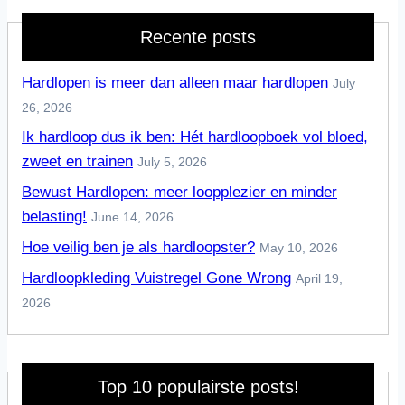
Recente posts
Hardlopen is meer dan alleen maar hardlopen
July
26, 2026
Ik hardloop dus ik ben: Hét hardloopboek vol bloed,
zweet en trainen
July 5, 2026
Bewust Hardlopen: meer loopplezier en minder
belasting!
June 14, 2026
Hoe veilig ben je als hardloopster?
May 10, 2026
Hardloopkleding Vuistregel Gone Wrong
April 19,
2026
Top 10 populairste posts!