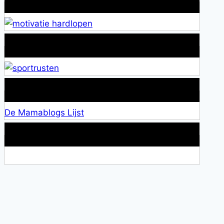
Wat is jouw motivatie?
Alles over Sportrusten!
Lid van De Mamablogs Lijst
De Mamablogs Lijst
Makkelijke loopband!