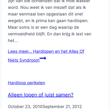
zijn van die ochtenden dat ik moe wakker
word. Nou weet ik van mezelf dat als ik
maar eenmaal ben opgestaan dit snel
wegebt, en ik prima kan gaan hardlopen.
Maar soms is er een dag waarop de
vermoeidheid blijft. En dan krijg ik last van
het...
Lees meer…
Hardlopen en het Alles Of
Niets Syndroom
Hardloop perikelen
Alleen lopen of juist samen?
By
October 23, 2010
Nicole
September 21, 2012