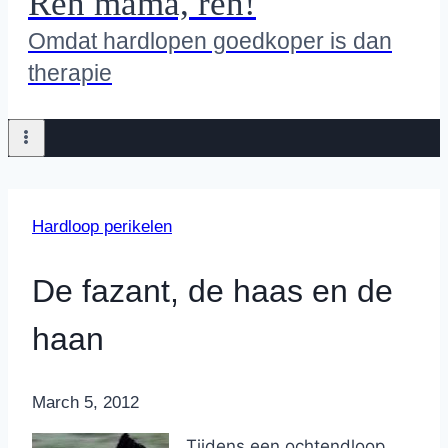
Ren mama, ren!
Omdat hardlopen goedkoper is dan
therapie
Hardloop perikelen
De fazant, de haas en de
haan
By
March 5, 2012
Nicole
Tijdens een ochtendloop