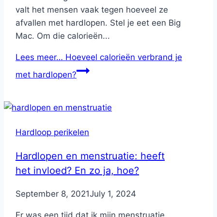
valt het mensen vaak tegen hoeveel ze
afvallen met hardlopen. Stel je eet een Big
Mac. Om die calorieën...
Lees meer…
Hoeveel calorieën verbrand je
met hardlopen?
Hardloop perikelen
Hardlopen en menstruatie: heeft
het invloed? En zo ja, hoe?
By
September 8, 2021
Nicole
July 1, 2024
Er was een tijd dat ik mijn menstruatie