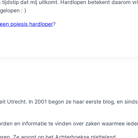
 tijdstip dat míj uitkomt. Hardlopen betekent daarom vri
gelopen : )
 een poiesis hardloper
?
it Utrecht. In 2001 begon ze haar eerste blog, en sinds
en en informatie te vinden over zaken waarmee iederee
eren. Ze woont op het Achterhoekse platteland.