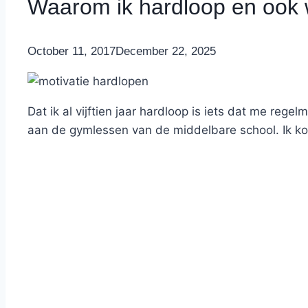
Waarom ik hardloop en ook 
By
October 11, 2017
Nicole
December 22, 2025
Dat ik al vijftien jaar hardloop is iets dat me rege
aan de gymlessen van de middelbare school. Ik kon