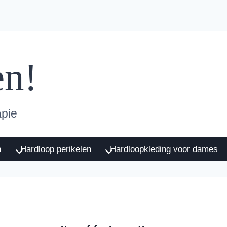
en!
apie
n
Hardloop perikelen
Hardloopkleding voor dames