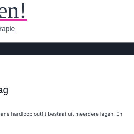
en!
rapie
ag
mme hardloop outfit bestaat uit meerdere lagen. En