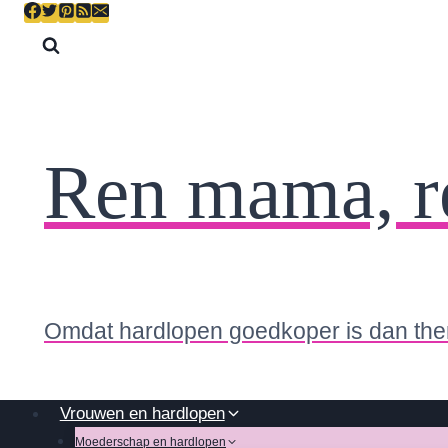
Skip
to
content
Ren mama, r
Omdat hardlopen goedkoper is dan the
Vrouwen en hardlopen
Moederschap en hardlopen