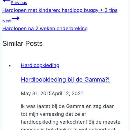
Previous
Hardlopen met kinderen: hardloop buggy + 3 tips
Next
Hardlopen na 2 weken onderbreking
Similar Posts
Hardloopkleding
Hardloopkleding bij de Gamma?!
By
May 31, 2015
Nicole
April 12, 2021
Ik was laatst bij de Gamma en zag daar
tot mijn verrassing dat ze er
hardloopkleding verkochten! Bij de meeste
mensen is het denk ik al wel bekend dat