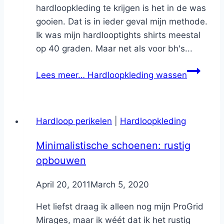
hardloopkleding te krijgen is het in de was
gooien. Dat is in ieder geval mijn methode.
Ik was mijn hardlooptights shirts meestal
op 40 graden. Maar net als voor bh's...
Lees meer…
Hardloopkleding wassen
Hardloop perikelen
|
Hardloopkleding
Minimalistische schoenen: rustig
opbouwen
By
April 20, 2011
Nicole
March 5, 2020
Het liefst draag ik alleen nog mijn ProGrid
Mirages, maar ik wéét dat ik het rustig