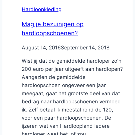
Hardloopkleding
Mag je bezuinigen op
hardloopschoenen?
By
August 14, 2016
Nicole
September 14, 2018
Wist jij dat de gemiddelde hardloper zo'n
200 euro per jaar uitgeeft aan hardlopen?
Aangezien de gemiddelde
hardloopschoen ongeveer een jaar
meegaat, gaat het grootste deel van dat
bedrag naar hardloopschoenen vermoed
ik. Zelf betaal ik meestal rond de 120,-
voor een paar hardloopschoenen. De
ijzeren wet van Hardloopland Iedere
hardloper weet het, of zou...