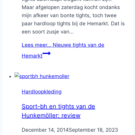
Maar afgelopen zaterdag kocht ondanks
mijn afkeer van bonte tights, toch twee
paar hardloop tights bij de Hemarkt. Dat is
een soort zusje van...
Lees meer…
Nieuwe tights van de
Hemarkt
Hardloopkleding
Sport-bh en tights van de
Hunkemöller: review
By
December 14, 2014
Nicole
September 18, 2023