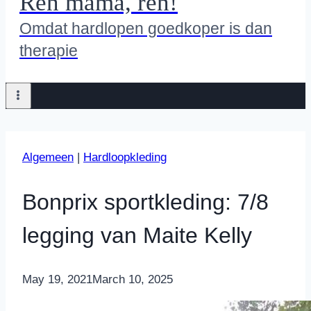
Ren mama, ren!
Omdat hardlopen goedkoper is dan
therapie
Algemeen
|
Hardloopkleding
Bonprix sportkleding: 7/8
legging van Maite Kelly
By
May 19, 2021
Nicole
March 10, 2025