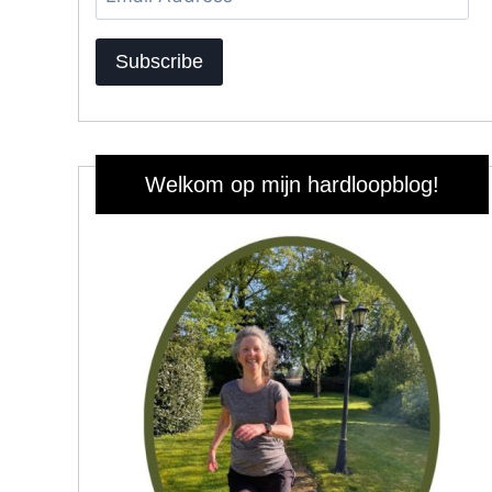
Address
Subscribe
Welkom op mijn hardloopblog!