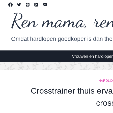
Skip
to
Ren mama, re
content
Omdat hardlopen goedkoper is dan the
Vrouwen en hardlope
HARDLO
Crosstrainer thuis erv
cros