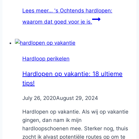
Lees meer…
's Ochtends hardlopen:
waarom dat goed voor je is.
Hardloop perikelen
Hardlopen op vakantie: 18 ultieme
tips!
By
July 26, 2020
Nicole
August 29, 2024
Hardlopen op vakantie. Als wij op vakantie
gingen, dan nam ik mijn
hardloopschoenen mee. Sterker nog, thuis
zocht ik alvast potentiële routes op om te