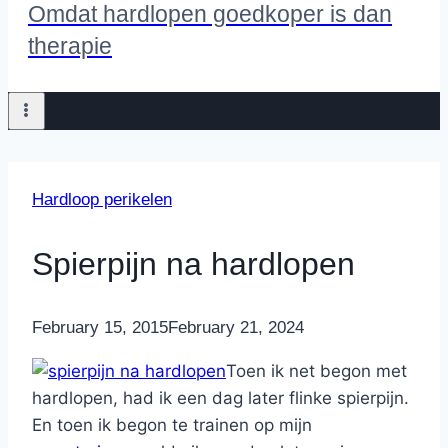
Omdat hardlopen goedkoper is dan
therapie
Hardloop perikelen
Spierpijn na hardlopen
By
February 15, 2015
Nicole
February 21, 2024
Toen ik net begon met
hardlopen, had ik een dag later flinke spierpijn.
En toen ik begon te trainen op mijn