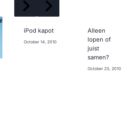
iPod kapot
Alleen
lopen of
By
October 14, 2010
juist
Nicole
samen?
By
October 23, 2010
Nicole