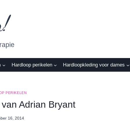
n!
rapie
n
Hardloop perikelen
Hardloopkleding voor dames
OP PERIKELEN
g van Adrian Bryant
ber 16, 2014
By
Nicole