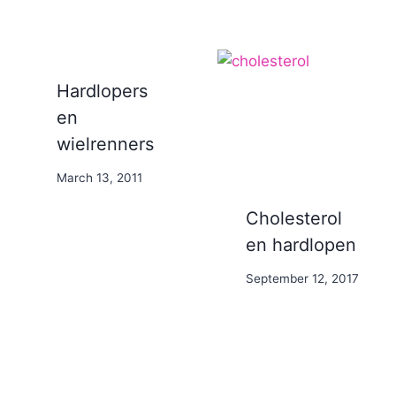
Hardlopers
en
wielrenners
By
March 13, 2011
Nicole
Cholesterol
en hardlopen
By
September 12, 2017
Nicole