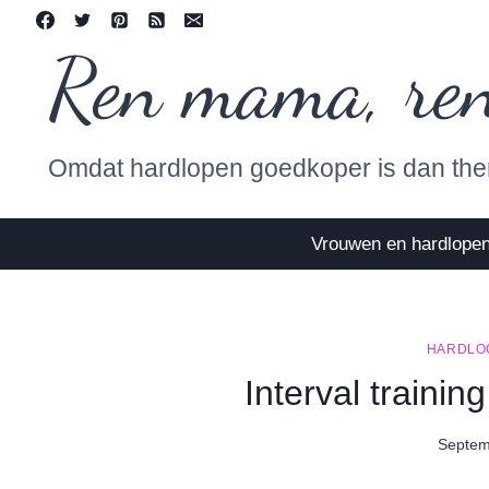
Skip
to
Ren mama, re
content
Omdat hardlopen goedkoper is dan the
Vrouwen en hardlope
HARDLO
Interval trainin
Septem