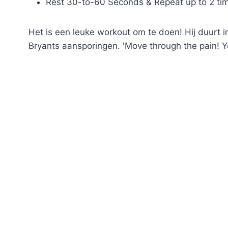
Rest 30-to-60 Seconds & Repeat up to 2 ti
Het is een leuke workout om te doen! Hij duurt i
Bryants aansporingen. 'Move through the pain! Yo