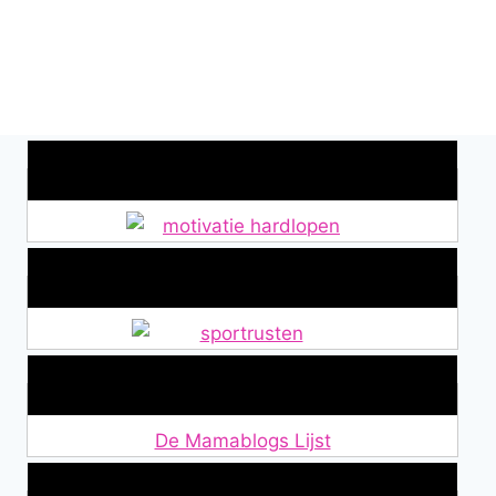
Wat is jouw motivatie?
Alles over Sportrusten!
Lid van De Mamablogs Lijst
De Mamablogs Lijst
Makkelijke loopband!