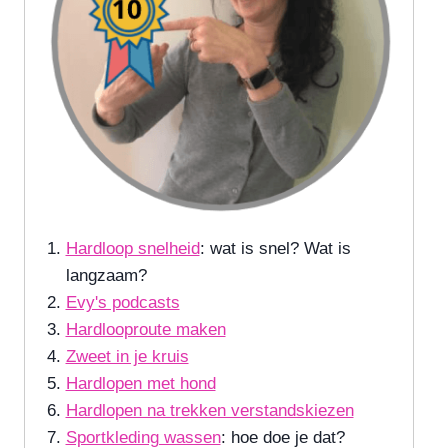
Hardloop snelheid
: wat is snel? Wat is
langzaam?
Evy's podcasts
Hardlooproute maken
Zweet in je kruis
Hardlopen met hond
Hardlopen na trekken verstandskiezen
Sportkleding wassen
: hoe doe je dat?