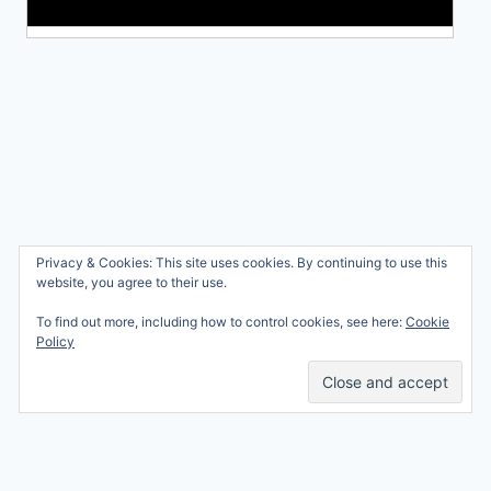
Wie ben ik?
Privacy & Cookies: This site uses cookies. By continuing to use this
© 2026 Ren mama, ren!
website, you agree to their use.
Samenwerken
Nicole Orriëns
To find out more, including how to control cookies, see here:
Cookie
Professional Blogging
Privacy
Policy
Services
Contact