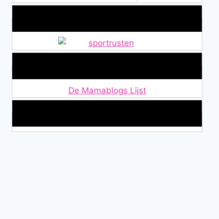
Alles over Sportrusten!
Lid van De Mamablogs Lijst
De Mamablogs Lijst
Makkelijke loopband!