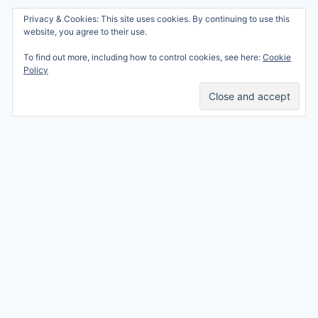
Wie ben ik?
Privacy & Cookies: This site uses cookies. By continuing to use this
© 2026 Ren mama, ren!
website, you agree to their use.
Samenwerken
Nicole Orriëns
To find out more, including how to control cookies, see here:
Cookie
Professional Blogging
Privacy
Policy
Services
Contact