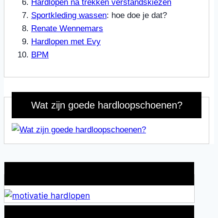
Hardlopen na trekken verstandskiezen
Sportkleding wassen
: hoe doe je dat?
Renate Wennemars
Hardlopen met Evy
BPM
Wat zijn goede hardloopschoenen?
Wat is jouw motivatie?
Alles over Sportrusten!