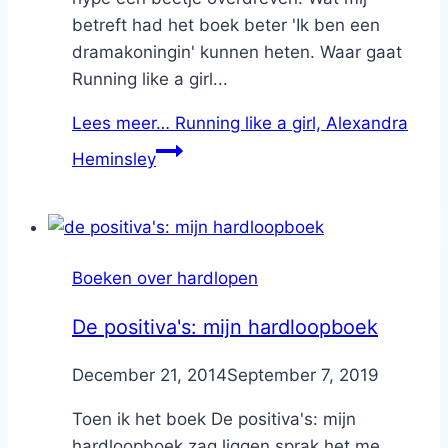
betreft had het boek beter 'Ik ben een
dramakoningin' kunnen heten. Waar gaat
Running like a girl...
Lees meer…
Running like a girl, Alexandra
Heminsley
Boeken over hardlopen
De positiva's: mijn hardloopboek
By
December 21, 2014
Nicole
September 7, 2019
Toen ik het boek De positiva's: mijn
hardloopboek zag liggen sprak het me