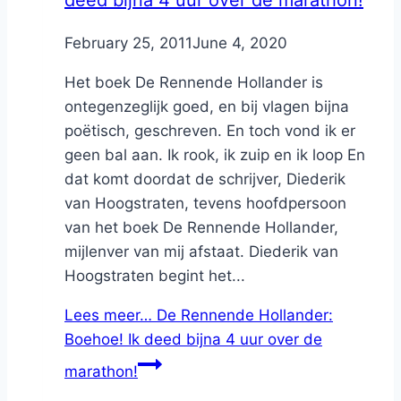
deed bijna 4 uur over de marathon!
By
February 25, 2011
Nicole
June 4, 2020
Het boek De Rennende Hollander is
ontegenzeglijk goed, en bij vlagen bijna
poëtisch, geschreven. En toch vond ik er
geen bal aan. Ik rook, ik zuip en ik loop En
dat komt doordat de schrijver, Diederik
van Hoogstraten, tevens hoofdpersoon
van het boek De Rennende Hollander,
mijlenver van mij afstaat. Diederik van
Hoogstraten begint het...
Lees meer…
De Rennende Hollander:
Boehoe! Ik deed bijna 4 uur over de
marathon!