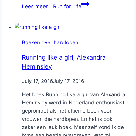
Lees meer…
Run for Life
Boeken over hardlopen
Running like a girl, Alexandra
Heminsley
By
July 17, 2016
Nicole
July 17, 2016
Het boek Running like a girl van Alexandra
Heminsley werd in Nederland enthousiast
gepromoot als het ultieme boek voor
vrouwen die hardlopen. En het is ook
zeker een leuk boek. Maar zelf vond ik de
hype een beetje overdreven. Wat mij