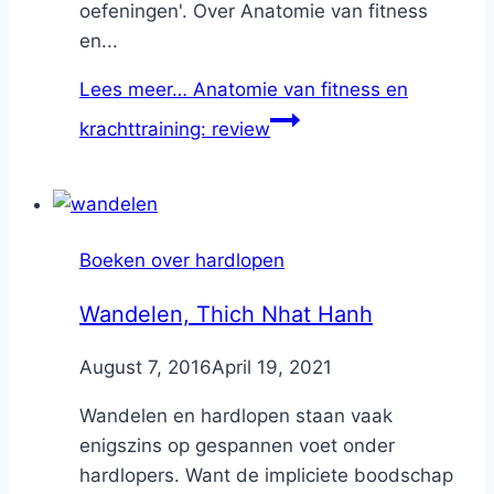
oefeningen'. Over Anatomie van fitness
en...
Lees meer…
Anatomie van fitness en
krachttraining: review
Boeken over hardlopen
Wandelen, Thich Nhat Hanh
By
August 7, 2016
Nicole
April 19, 2021
Wandelen en hardlopen staan vaak
enigszins op gespannen voet onder
hardlopers. Want de impliciete boodschap