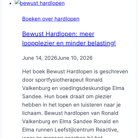
Boeken over hardlopen
Bewust Hardlopen: meer
loopplezier en minder belasting!
By
June 14, 2026
Nicole
June 10, 2026
Het boek Bewust Hardlopen is geschreven
door sportfysiotherapeut Ronald
Valkenburg en voedingsdeskundige Elma
Sandee. Hun boek draait om plezier
hebben in het lopen en luisteren naar je
lichaam. Bewust hardlopen van Ronald
Valkenburg en Elma Sandee Ronald en
Elma runnen Leefstijlcentrum Reactive,
waar ze mensen coachen bij het