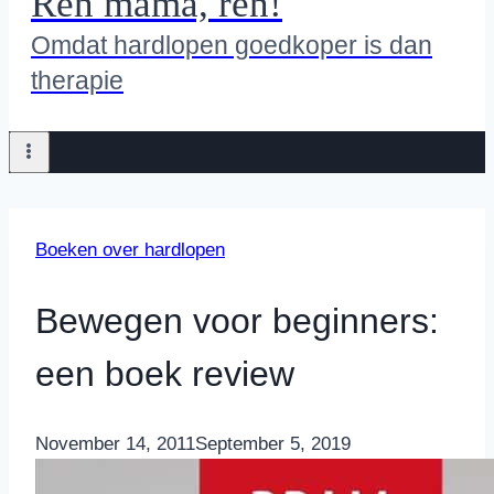
Ren mama, ren!
Omdat hardlopen goedkoper is dan
therapie
Boeken over hardlopen
Bewegen voor beginners:
een boek review
By
November 14, 2011
Nicole
September 5, 2019