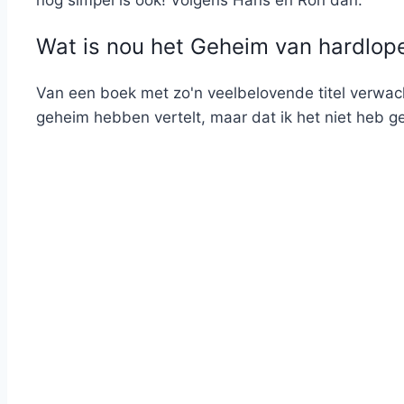
nog simpel is ook! Volgens Hans en Ron dan.
Wat is nou het Geheim van hardlop
Van een boek met zo'n veelbelovende titel verwach
geheim hebben vertelt, maar dat ik het niet heb g