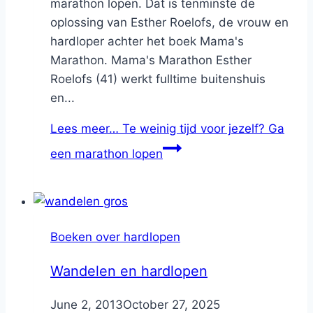
marathon lopen. Dat is tenminste de
oplossing van Esther Roelofs, de vrouw en
hardloper achter het boek Mama's
Marathon. Mama's Marathon Esther
Roelofs (41) werkt fulltime buitenshuis
en...
Lees meer…
Te weinig tijd voor jezelf? Ga
een marathon lopen
Boeken over hardlopen
Wandelen en hardlopen
By
June 2, 2013
Nicole
October 27, 2025