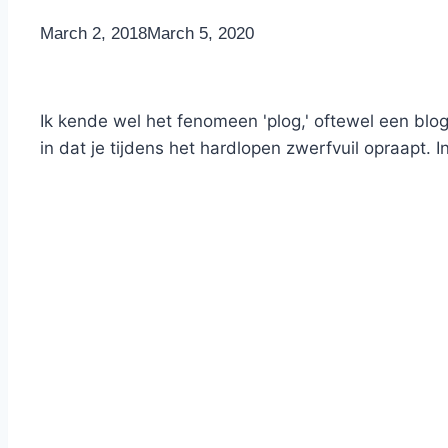
By
March 2, 2018
Nicole
March 5, 2020
Ik kende wel het fenomeen 'plog,' oftewel een blogp
in dat je tijdens het hardlopen zwerfvuil opraapt. 