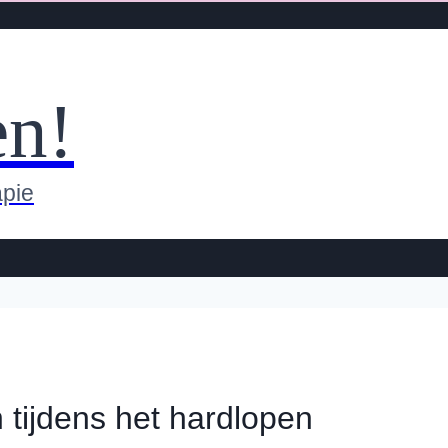
en!
apie
 tijdens het hardlopen