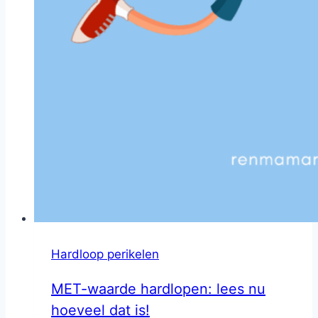
Hardloop perikelen
MET-waarde hardlopen: lees nu
hoeveel dat is!