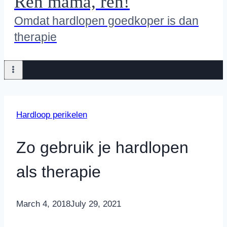
Ren mama, ren!
Omdat hardlopen goedkoper is dan
therapie
Hardloop perikelen
Zo gebruik je hardlopen
als therapie
By
March 4, 2018
Nicole
July 29, 2021