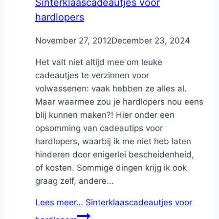
Sinterklaascadeautjes voor
hardlopers
By
November 27, 2012
Nicole
December 23, 2024
Het valt niet altijd mee om leuke
cadeautjes te verzinnen voor
volwassenen: vaak hebben ze alles al.
Maar waarmee zou je hardlopers nou eens
blij kunnen maken?! Hier onder een
opsomming van cadeautips voor
hardlopers, waarbij ik me niet heb laten
hinderen door enigerlei bescheidenheid,
of kosten. Sommige dingen krijg ik ook
graag zelf, andere...
Lees meer…
Sinterklaascadeautjes voor