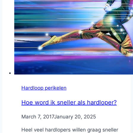
Hardloop perikelen
Hoe word ik sneller als hardloper?
By
March 7, 2017
Nicole
January 20, 2025
Heel veel hardlopers willen graag sneller