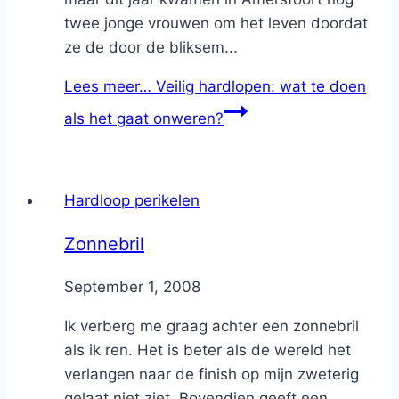
twee jonge vrouwen om het leven doordat
ze de door de bliksem...
Lees meer…
Veilig hardlopen: wat te doen
als het gaat onweren?
Hardloop perikelen
Zonnebril
By
September 1, 2008
Nicole
Ik verberg me graag achter een zonnebril
als ik ren. Het is beter als de wereld het
verlangen naar de finish op mijn zweterig
gelaat niet ziet. Bovendien geeft een