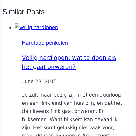
Similar Posts
Hardloop perikelen
Veilig hardlopen: wat te doen als
het gaat onweren?
By
June 23, 2015
Nicole
Je zult maar bezig zijn met een duurloop
en een flink eind van huis zijn, en dat het
dan ineens flink gaat onweren. En
bliksemen. Want bliksem kan gevaarlijk
zijn. Het komt gelukkig niet vaak voor,
maar dit jaar kwamen in Amersfoort nog