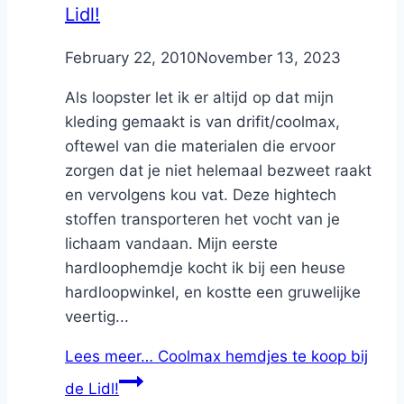
Lidl!
By
February 22, 2010
Nicole
November 13, 2023
Als loopster let ik er altijd op dat mijn
kleding gemaakt is van drifit/coolmax,
oftewel van die materialen die ervoor
zorgen dat je niet helemaal bezweet raakt
en vervolgens kou vat. Deze hightech
stoffen transporteren het vocht van je
lichaam vandaan. Mijn eerste
hardloophemdje kocht ik bij een heuse
hardloopwinkel, en kostte een gruwelijke
veertig...
Lees meer…
Coolmax hemdjes te koop bij
de Lidl!