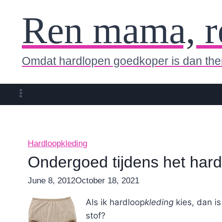
Ren mama, r
Omdat hardlopen goedkoper is dan the
Hardloopkleding
Ondergoed tijdens het har
By
June 8, 2012
Nicole
October 18, 2021
Als ik hardloop
kleding
kies, dan is
stof?