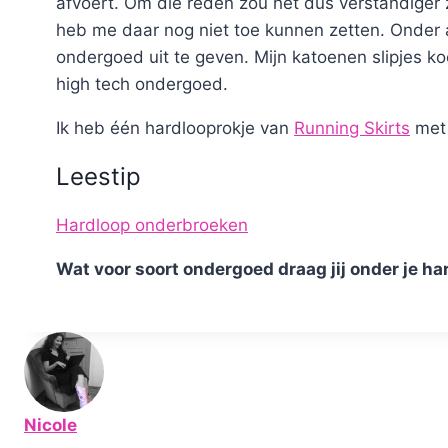
afvoert. Om die reden zou het dus verstandiger 
heb me daar nog niet toe kunnen zetten. Onder 
ondergoed uit te geven. Mijn katoenen slipjes koc
high tech ondergoed.
Ik heb één hardlooprokje van
Running Skirts
me
Leestip
Hardloop onderbroeken
Wat voor soort ondergoed draag jij onder je h
Nicole