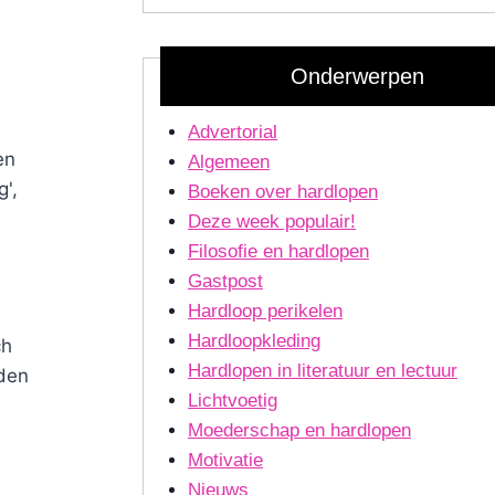
Onderwerpen
Advertorial
en
Algemeen
g',
Boeken over hardlopen
Deze week populair!
Filosofie en hardlopen
Gastpost
Hardloop perikelen
Hardloopkleding
ch
Hardlopen in literatuur en lectuur
eden
Lichtvoetig
Moederschap en hardlopen
Motivatie
Nieuws