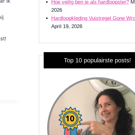
ar ik
Hoe veilig ben je als hardloopster?
M
2026
ij
Hardloopkleding Vuistregel Gone Wr
April 19, 2026
st!
Top 10 populairste posts!