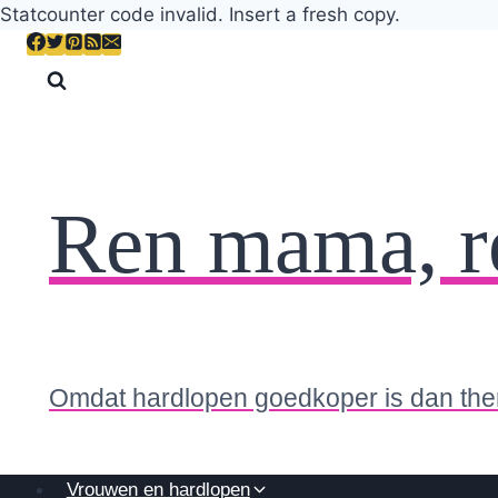
Statcounter code invalid. Insert a fresh copy.
Skip
to
content
Ren mama, r
Omdat hardlopen goedkoper is dan the
Vrouwen en hardlopen