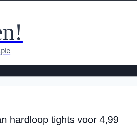
en!
apie
an hardloop tights voor 4,99