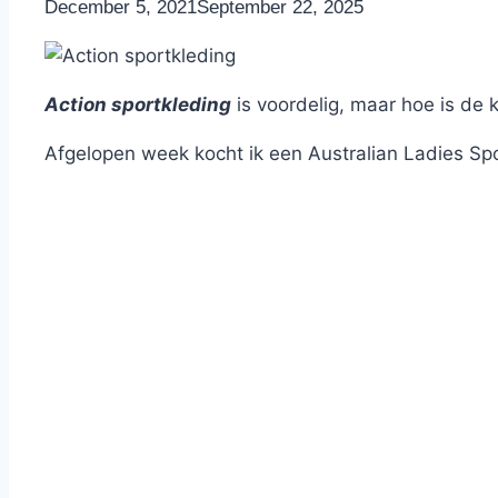
By
December 5, 2021
Nicole
September 22, 2025
Action sportkleding
is voordelig, maar hoe is de k
Afgelopen week kocht ik een Australian Ladies Spo