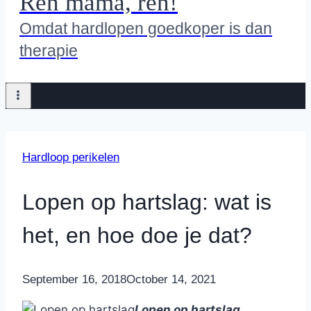
Ren mama, ren!
Omdat hardlopen goedkoper is dan
therapie
Hardloop perikelen
Lopen op hartslag: wat is
het, en hoe doe je dat?
By
September 16, 2018
Nicole
October 14, 2021
Lopen op hartslag
.