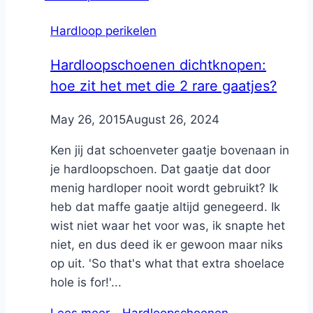
Hardloop perikelen
Hardloopschoenen dichtknopen:
hoe zit het met die 2 rare gaatjes?
By
May 26, 2015
Nicole
August 26, 2024
Ken jij dat schoenveter gaatje bovenaan in
je hardloopschoen. Dat gaatje dat door
menig hardloper nooit wordt gebruikt? Ik
heb dat maffe gaatje altijd genegeerd. Ik
wist niet waar het voor was, ik snapte het
niet, en dus deed ik er gewoon maar niks
op uit. 'So that's what that extra shoelace
hole is for!'...
Lees meer…
Hardloopschoenen