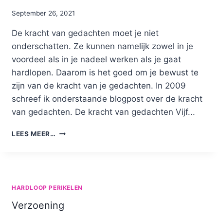
By
September 26, 2021
Nicole
De kracht van gedachten moet je niet
onderschatten. Ze kunnen namelijk zowel in je
voordeel als in je nadeel werken als je gaat
hardlopen. Daarom is het goed om je bewust te
zijn van de kracht van je gedachten. In 2009
schreef ik onderstaande blogpost over de kracht
van gedachten. De kracht van gedachten Vijf...
DE
LEES MEER…
KRACHT
VAN
GEDACHTEN:
TOEN
EN
HARDLOOP PERIKELEN
12
Verzoening
JAAR
LATER