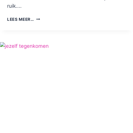
ruik....
STINKENDE
LEES MEER…
SCHOENEN:
ZO
KOM
JE
ER
SNEL
VANAF!