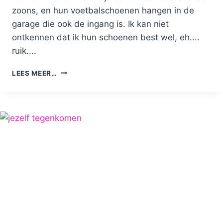
zoons, en hun voetbalschoenen hangen in de
garage die ook de ingang is. Ik kan niet
ontkennen dat ik hun schoenen best wel, eh....
ruik....
STINKENDE
LEES MEER…
SCHOENEN:
ZO
KOM
JE
ER
SNEL
VANAF!