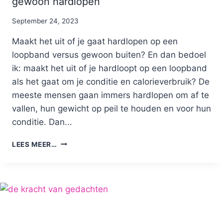
gewoon hardlopen
By
September 24, 2023
Nicole
Maakt het uit of je gaat hardlopen op een
loopband versus gewoon buiten? En dan bedoel
ik: maakt het uit of je hardloopt op een loopband
als het gaat om je conditie en calorieverbruik? De
meeste mensen gaan immers hardlopen om af te
vallen, hun gewicht op peil te houden en voor hun
conditie. Dan...
HARDLOPEN
LEES MEER…
OP
EEN
LOOPBAND
VERSUS
GEWOON
HARDLOPEN