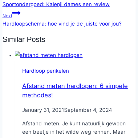
Sportondergoed: Kalenji dames een review
Next
Hardloopschema: hoe vind je de juiste voor jou?
Similar Posts
Hardloop perikelen
Afstand meten hardlopen: 6 simpele
methodes!
By
January 31, 2021
Nicole
September 4, 2024
Afstand meten. Je kunt natuurlijk gewoon
een beetje in het wilde weg rennen. Maar