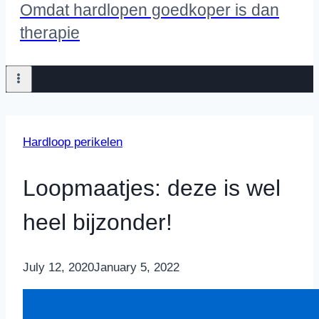
Omdat hardlopen goedkoper is dan
therapie
Hardloop perikelen
Loopmaatjes: deze is wel
heel bijzonder!
By
July 12, 2020
Nicole
January 5, 2022