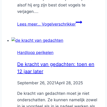
alsof hij erg zijn best doet vogels te
verjagen....
Lees meer…
Vogelverschrikker
Hardloop perikelen
De kracht van gedachten: toen en
12 jaar later
By
September 26, 2021
Nicole
April 28, 2025
De kracht van gedachten moet je niet
onderschatten. Ze kunnen namelijk zowel
in je voordeel als in je nadeel werken als