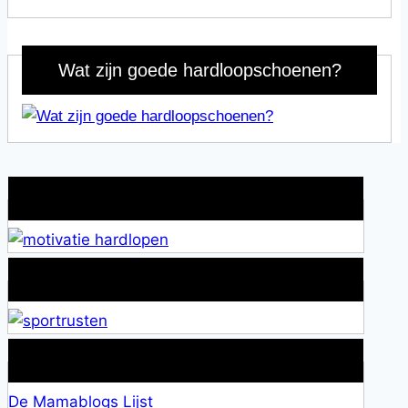
Wat zijn goede hardloopschoenen?
Wat is jouw motivatie?
Alles over Sportrusten!
Lid van De Mamablogs Lijst
De Mamablogs Lijst