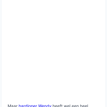
Maar
hardloper Wendy
heeft wel een heel