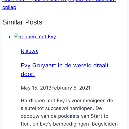
opliep
Similar Posts
Nieuws
Evy Gruyaert in de wereld draait
door!
By
May 15, 2013
Nicole
February 5, 2021
Hardlopen met Evy is voor menigeen de
sleutel tot succesvol hardlopen. De
opbouw van de podcasts van Start to
Run, en Evy's bemoedigingen begeleiden