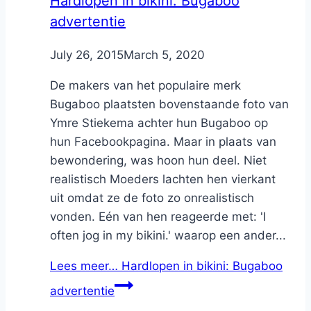
Hardlopen in bikini: Bugaboo
advertentie
By
July 26, 2015
Nicole
March 5, 2020
De makers van het populaire merk
Bugaboo plaatsten bovenstaande foto van
Ymre Stiekema achter hun Bugaboo op
hun Facebookpagina. Maar in plaats van
bewondering, was hoon hun deel. Niet
realistisch Moeders lachten hen vierkant
uit omdat ze de foto zo onrealistisch
vonden. Eén van hen reageerde met: 'I
often jog in my bikini.' waarop een ander...
Lees meer…
Hardlopen in bikini: Bugaboo
advertentie