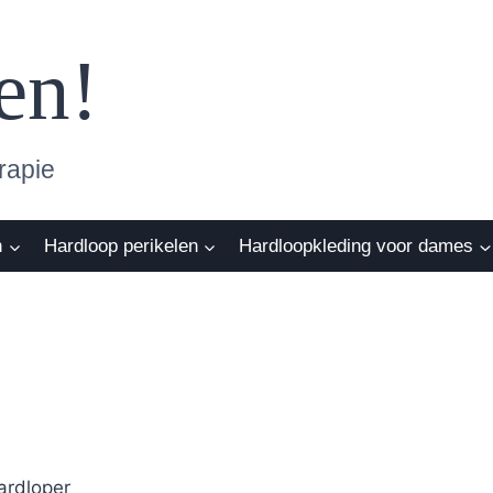
en!
rapie
n
Hardloop perikelen
Hardloopkleding voor dames