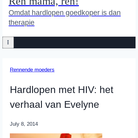
Ren mama, ren!
Omdat hardlopen goedkoper is dan
therapie
Rennende moeders
Hardlopen met HIV: het
verhaal van Evelyne
By
July 8, 2014
Nicole