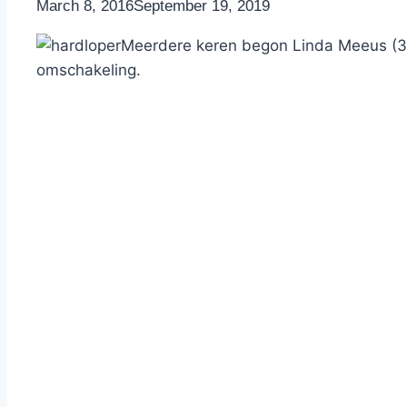
By
March 8, 2016
Nicole
September 19, 2019
Meerdere keren begon Linda Meeus (
omschakeling.