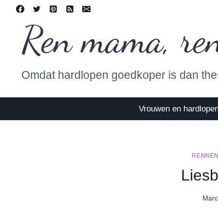
Skip
to
Ren mama, re
content
Omdat hardlopen goedkoper is dan the
Vrouwen en hardlope
RENNEN
Liesb
Marc