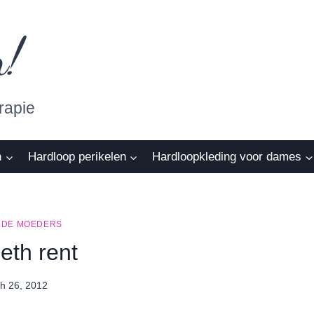
n!
rapie
n
Hardloop perikelen
Hardloopkleding voor dames
DE MOEDERS
eth rent
h 26, 2012
By
Nicole