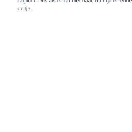
daglicht. Dus als ik dat niet haal, dan ga ik re
uurtje.