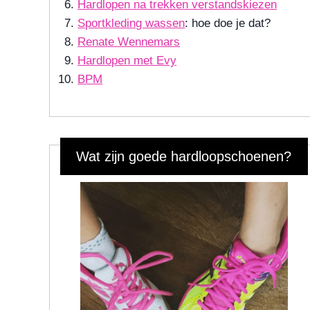
Hardlopen na trekken verstandskiezen
Sportkleding wassen
: hoe doe je dat?
Renate Wennemars
Hardlopen met Evy
BPM
Wat zijn goede hardloopschoenen?