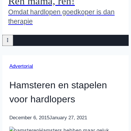
Ren mama, ren!
Omdat hardlopen goedkoper is dan
therapie
Advertorial
Hamsteren en stapelen
voor hardlopers
By
December 6, 2015
Nicole
January 27, 2021
Hamsters hebben maar geluk.